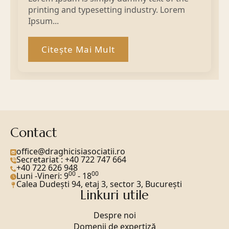
printing and typesetting industry. Lorem
Ipsum...
Citește Mai Mult
Contact
office@draghicisiasociatii.ro
Secretariat : +40 722 747 664
+40 722 626 948
00
00
Luni -Vineri: 9
- 18
Calea Dudeşti 94, etaj 3, sector 3, Bucureşti
Linkuri utile
Despre noi
Domenii de expertiză