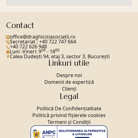
Contact
office@draghicisiasociatii.ro
Secretariat : +40 722 747 664
+40 722 626 948
00
00
Luni -Vineri: 9
- 18
Calea Dudeşti 94, etaj 3, sector 3, Bucureşti
Linkuri utile
Despre noi
Domenii de expertiză
Clienți
Legal
Politică De Confidenţialitate
Politică privind fișierele cookies
Termeni și Condiții