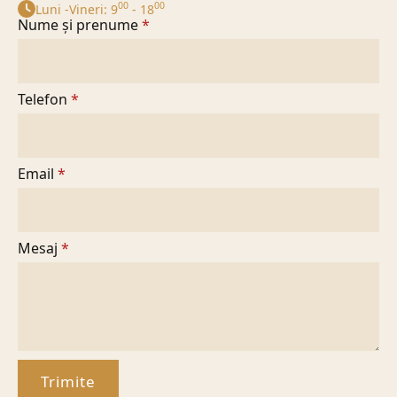
00
00
Luni -Vineri: 9
- 18
Nume și prenume
*
Telefon
*
Email
*
Mesaj
*
Trimite