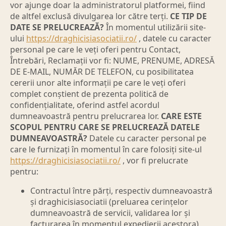
vor ajunge doar la administratorul platformei, fiind
de altfel exclusă divulgarea lor către terți.
CE TIP DE
DATE SE PRELUCREAZĂ?
În momentul utilizării site-
ului
https://draghicisiasociatii.ro/
, datele cu caracter
personal pe care le veți oferi pentru Contact,
Întrebări, Reclamații vor fi: NUME, PRENUME, ADRESĂ
DE E-MAIL, NUMĂR DE TELEFON, cu posibilitatea
cererii unor alte informații pe care le veți oferi
complet conștient de prezenta politică de
confidențialitate, oferind astfel acordul
dumneavoastră pentru prelucrarea lor.
CARE ESTE
SCOPUL PENTRU CARE SE PRELUCREAZĂ DATELE
DUMNEAVOASTRĂ?
Datele cu caracter personal pe
care le furnizați în momentul în care folosiți site-ul
https://draghicisiasociatii.ro/
, vor fi prelucrate
pentru:
Contractul între părți, respectiv dumneavoastră
și draghicisiasociatii (preluarea cerințelor
dumneavoastră de servicii, validarea lor și
facturarea în momentul expedierii acestora)