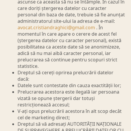
ascunse ca aceasta să nu se întâmple. În cazul în
care doriți ștergerea datelor cu caracter
personal din baza de date, trebuie să fie anunțat
administratorul site-ului la adresa de e-mail:
avocat.cristiandraghici@gmail.com
. În
momentul în care apare o cerere de acest fel
(ștergerea datelor cu caracter personal), există
posibilitatea ca aceste date să se anonimizeze,
adică să nu mai aibă caracter personal, iar
prelucrarea să continue pentru scopuri strict
statistice.
Dreptul să cereți oprirea prelucrării datelor
dacă:
Datele sunt contestate din cauza exactității lor;
Prelucrarea acestora este ilegală iar persoana
vizată se opune ștergerii dar totuși
restricționează accesul;
V-ați opus prelucrării acestora în alt scop decât
cel de marketing direct;
Dreptul să vă adresați AUTORITĂȚII NAȚIONALE
DE SUPRAVEGHERE A PRELUCRĂRII DATELOR CU