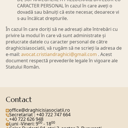
CARACTER PERSONAL în cazul în care aveți o
dovadă sau bănuiți că este necesar, deoarece vi
s-au încălcat drepturile.
În cazul în care doriți să ne adresați alte întrebări cu
privire la modul în care vă sunt administrate și
prelucrate datele cu caracter personal de către
draghicisiasociatii, vă rugăm să ne scrieți la adresa de
e-mail:
avocat.cristiandraghici@gmail.com
. Acest
document respectă prevederile legale în vigoare ale
Statului Român.
Contact
office@draghicisiasociatii.ro
Secretariat : +40 722 747 664
+40 722 626 948
00
00
Luni -Vineri: 9
- 18