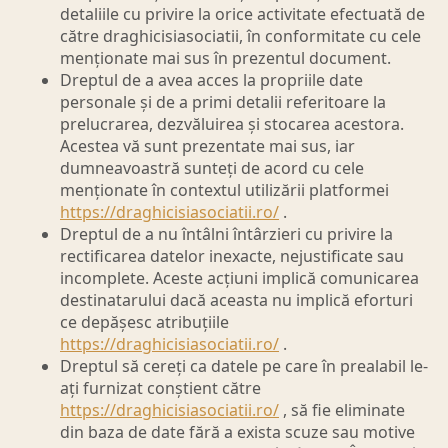
detaliile cu privire la orice activitate efectuată de
către draghicisiasociatii, în conformitate cu cele
menționate mai sus în prezentul document.
Dreptul de a avea acces la propriile date
personale și de a primi detalii referitoare la
prelucrarea, dezvăluirea și stocarea acestora.
Acestea vă sunt prezentate mai sus, iar
dumneavoastră sunteți de acord cu cele
menționate în contextul utilizării platformei
https://draghicisiasociatii.ro/
.
Dreptul de a nu întâlni întârzieri cu privire la
rectificarea datelor inexacte, nejustificate sau
incomplete. Aceste acțiuni implică comunicarea
destinatarului dacă aceasta nu implică eforturi
ce depășesc atribuțiile
https://draghicisiasociatii.ro/
.
Dreptul să cereți ca datele pe care în prealabil le-
ați furnizat conștient către
https://draghicisiasociatii.ro/
, să fie eliminate
din baza de date fără a exista scuze sau motive