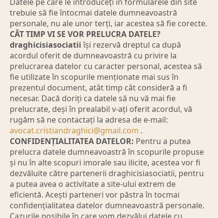
Datele pe care le introduceți în formularele din site
trebuie să fie întocmai datele dumneavoastră
personale, nu ale unor terți, iar acestea să fie corecte.
CÂT TIMP VI SE VOR PRELUCRA DATELE?
draghicisiasociatii
își rezervă dreptul ca după
acordul oferit de dumneavoastră cu privire la
prelucrarea datelor cu caracter personal, acestea să
fie utilizate în scopurile menționate mai sus în
prezentul document, atât timp cât consideră a fi
necesar. Dacă doriți ca datele să nu vă mai fie
prelucrate, deși în prealabil v-ați oferit acordul, vă
rugăm să ne contactați la adresa de e-mail:
avocat.cristiandraghici@gmail.com
.
CONFIDENȚIALITATEA DATELOR:
Pentru a putea
prelucra datele dumneavoastră în scopurile propuse
și nu în alte scopuri imorale sau ilicite, acestea vor fi
dezvăluite către partenerii draghicisiasociatii, pentru
a putea avea o activitate a site-ului extrem de
eficientă. Acești parteneri vor păstra în tocmai
confidențialitatea datelor dumneavoastră personale.
Cazurile posibile în care vom dezvălui datele cu