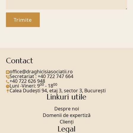
Trimite
Contact
office@draghicisiasociatii.ro
Secretariat : +40 722 747 664
+40 722 626 948
00
00
Luni -Vineri: 9
- 18
Calea Dudeşti 94, etaj 3, sector 3, Bucureşti
Linkuri utile
Despre noi
Domenii de expertiză
Clienți
Legal