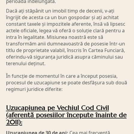
perioadă îndelungată.
Dacă ați stăpânit un imobil timp de decenii, v-ați
îngrijit de acesta ca un bun gospodar și ați achitat
constant taxele și impozitele aferente, însă vă lipsesc
actele oficiale, legea vă oferă o soluție clară pentru a
intra în legalitate. Misiunea noastră este să
transformăm anii dumneavoastră de posesie într-un
titlu de proprietate valabil, înscris în Cartea Funciară,
oferindu-vă siguranța juridică asupra căminului sau
terenului deținut.
În funcție de momentul în care a început posesia,
procesul de uzucapiune se poate desfășura sub două
regimuri juridice diferite:
Uzucapiunea pe Vechiul Cod Civil
(aferentă posesiilor începute înainte de
2011):
Uzucapiunea de 30 de ani:
Cea mai frecventă